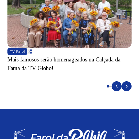
TV Farol
Mais famosos serão homenageados na Calçada da
S
Fama da TV Globo!
p
d