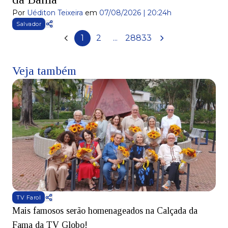
Por
Uéditon Teixeira
em
07/08/2026 | 20:24h
Salvador
1
2
...
28833
Veja também
TV Farol
Mais famosos serão homenageados na Calçada da
S
Fama da TV Globo!
p