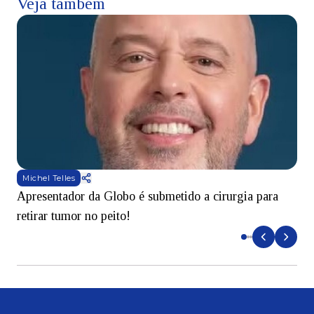
Veja também
Michel Telles
Apresentador da Globo é submetido a cirurgia para
D
retirar tumor no peito!