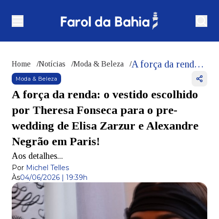
A força da renda: o vestido escolhido por Theresa Fonseca para o pre-wedding de Elisa Zarzur e Alexandre Negrão em Paris!
Home
/
Notícias
/
Moda & Beleza
/
Moda & Beleza
A força da renda: o vestido escolhido
por Theresa Fonseca para o pre-
wedding de Elisa Zarzur e Alexandre
Negrão em Paris!
Aos detalhes...
Por
Michel Telles
Às
04/06/2026 | 19:39h