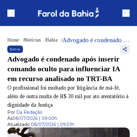
Advogado é condenado após inserir comando oculto para influenciar IA em recurso analisado no TRT-BA
Home
/
Notícias
/
Bahia
/
Bahia
Advogado é condenado após inserir
comando oculto para influenciar IA
em recurso analisado no TRT-BA
O profissional foi multado por litigância de má-fé,
além de outra multa de R$ 30 mil por ato atentatório à
dignidade da Justiça
Por
Da Redação
Às
08/07/2026 | 09:00h
Atualizado
08/07/2026 | 09:01h