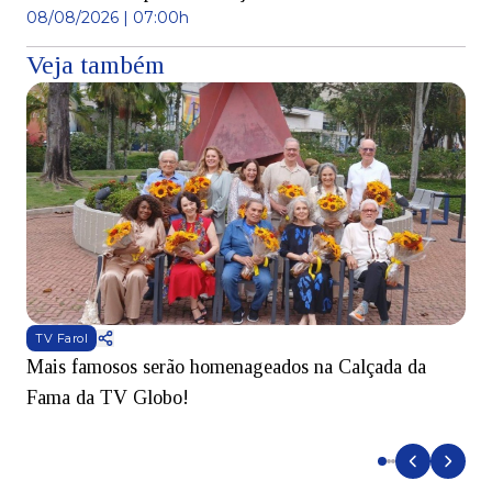
08/08/2026 | 07:00h
Veja também
TV Farol
Mais famosos serão homenageados na Calçada da
S
Fama da TV Globo!
p
d