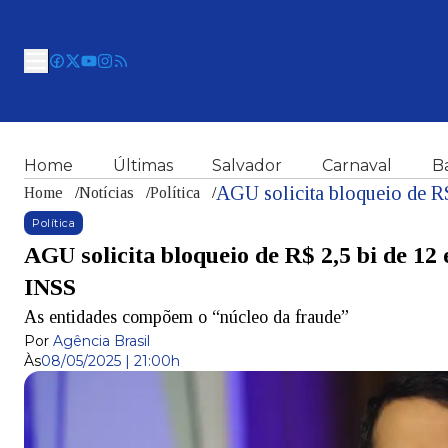
Home
Últimas
Salvador
Carnaval
B
Home
/
Notícias
/
Política
/
Política
AGU solicita bloqueio de R$ 2,5 bi de 12 
INSS
As entidades compõem o “núcleo da fraude”
Por
Agência Brasil
Às
08/05/2025 | 21:00h