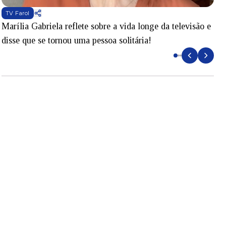
TV Farol
Marília Gabriela reflete sobre a vida longe da televisão e
B
disse que se tornou uma pessoa solitária!
L