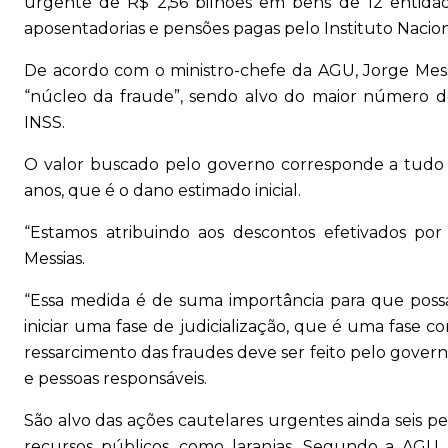
urgente de R$ 2,56 bilhões em bens de 12 entidade
aposentadorias e pensões pagas pelo Instituto Nacion
De acordo com o ministro-chefe da AGU, Jorge Messi
“núcleo da fraude”, sendo alvo do maior número 
INSS.
O valor buscado pelo governo corresponde a tudo 
anos, que é o dano estimado inicial.
“Estamos atribuindo aos descontos efetivados por
Messias.
“Essa medida é de suma importância para que possa
iniciar uma fase de judicialização, que é uma fase c
ressarcimento das fraudes deve ser feito pelo gover
e pessoas responsáveis.
São alvo das ações cautelares urgentes ainda seis pe
recursos públicos, como laranjas. Segundo a AGU, 