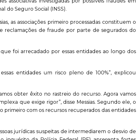
s associativas investigadas por possíveis fraudes em
al do Seguro Social (INSS).
as, as associações primeiro processadas constituem o
de reclamações de fraude por parte de segurados do
que foi arrecadado por essas entidades ao longo dos
 essas entidades um risco pleno de 100%”, explicou
mos obter êxito no rastreio do recurso. Agora vamos
omplexa que exige rigor”, disse Messias. Segundo ele, o
no primeiro com os recursos recuperados das entidades
ssoas jurídicas suspeitas de intermediarem o desvio de
o inquérito da Polícia Federal (PF) apresenta fortes