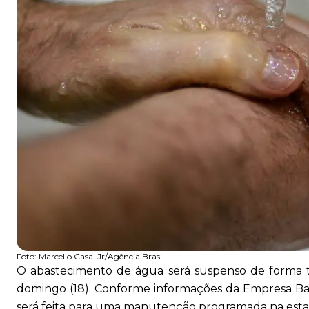
Foto:
Marcello Casal Jr/Agência Brasil
O abastecimento de água será suspenso de forma te
domingo (18). Conforme informações da Empresa Ba
será feita para uma manutenção programada na esta