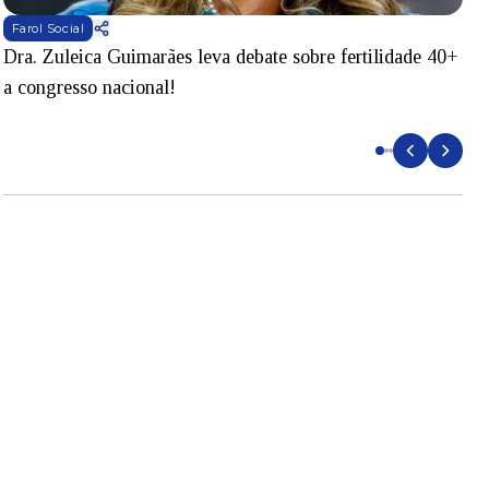
Farol Social
Dra. Zuleica Guimarães leva debate sobre fertilidade 40+
T
a congresso nacional!
S
e