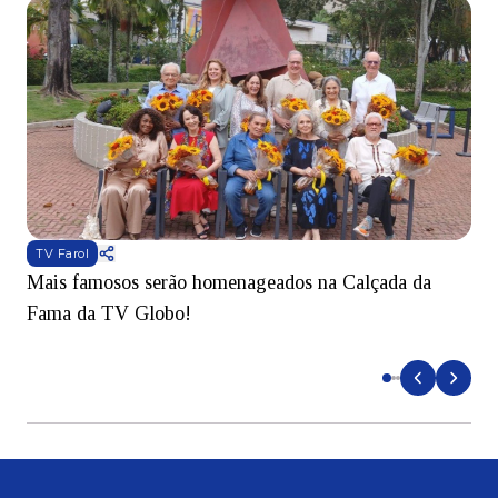
TV Farol
Mais famosos serão homenageados na Calçada da
S
Fama da TV Globo!
p
d