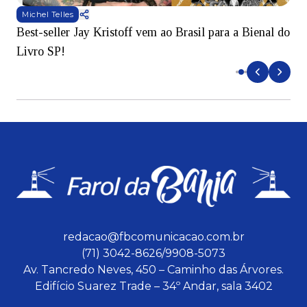
Michel Telles
Best-seller Jay Kristoff vem ao Brasil para a Bienal do
S
Livro SP!
B
redacao@fbcomunicacao.com.br
(71) 3042-8626/9908-5073
Av. Tancredo Neves, 450 – Caminho das Árvores.
Edifício Suarez Trade – 34º Andar, sala 3402