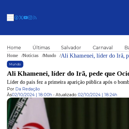
Home
Últimas
Salvador
Carnaval
B
Ali Khamenei, líder do Irã,
Home
/
Notícias
/
Mundo
/
Mundo
Ali Khamenei, líder do Irã, pede que Oc
Líder do país fez a primeira aparição pública após o bomb
Por
Da Redação
Às
02/10/2024 | 18:00h
•
Atualizado
02/10/2024 | 18:24h