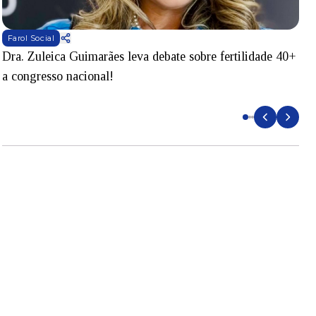
Farol Social
Dra. Zuleica Guimarães leva debate sobre fertilidade 40+
T
a congresso nacional!
S
e