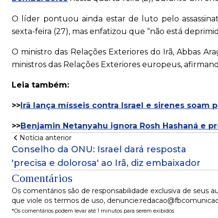
O líder pontuou ainda estar de luto pelo assassina
sexta-feira (27), mas enfatizou que “não está deprimid
O ministro das Relações Exteriores do Irã, Abbas Arag
ministros das Relações Exteriores europeus, afirman
Leia também:
>>
Irã lança mísseis contra Israel e sirenes soam p
>>
Benjamin Netanyahu ignora Rosh Hashaná e pro
Notícia anterior
Conselho da ONU: Israel dará resposta
'precisa e dolorosa' ao Irã, diz embaixador
Comentários
Os comentários são de responsabilidade exclusiva de seus au
que viole os termos de uso, denuncie:redacao@fbcomunica
*Os comentários podem levar até 1 minutos para serem exibidos