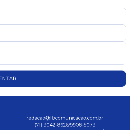
ENTAR
redacao@fbcomunicacao.com.br
(71) 3042-8626/9908-5073