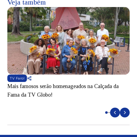
Veja também
TV Farol
Mais famosos serão homenageados na Calçada da
S
Fama da TV Globo!
p
d