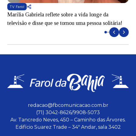
TV Farol
Marília Gabriela reflete sobre a vida longe da
B
televisão e disse que se tornou uma pessoa solitária!
L
redacao@fbcomunicacao.com.br
(71) 3042-8626/9908-5073
Av. Tancredo Neves, 450 – Caminho das Árvores.
Edifício Suarez Trade – 34º Andar, sala 3402