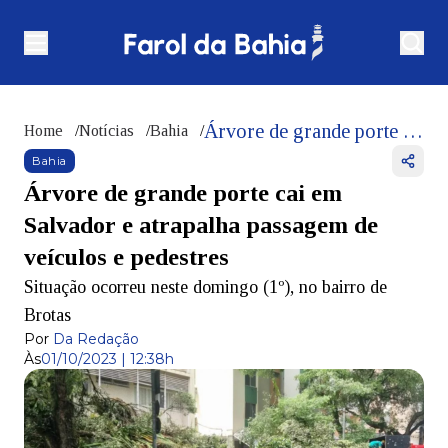
Árvore de grande porte cai em Salvador e atrapalha passagem de veículos e pedestres
Home
/
Notícias
/
Bahia
/
Bahia
Árvore de grande porte cai em
Salvador e atrapalha passagem de
veículos e pedestres
Situação ocorreu neste domingo (1º), no bairro de
Brotas
Por
Da Redação
Às
01/10/2023 | 12:38h