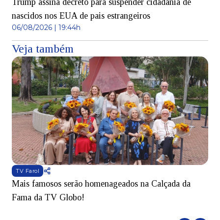
Trump assina decreto para suspender cidadania de
nascidos nos EUA de pais estrangeiros
06/08/2026 | 19:44h
Veja também
TV Farol
Mais famosos serão homenageados na Calçada da
S
Fama da TV Globo!
p
d