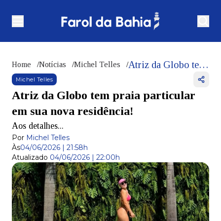
Atriz da Globo tem praia particular em sua nova residência!
Home
/
Notícias
/
Michel Telles
/
Michel Telles
Atriz da Globo tem praia particular
em sua nova residência!
Aos detalhes...
Por
Michel Telles
Às
04/06/2026 | 21:58h
Atualizado
04/06/2026 | 22:00h