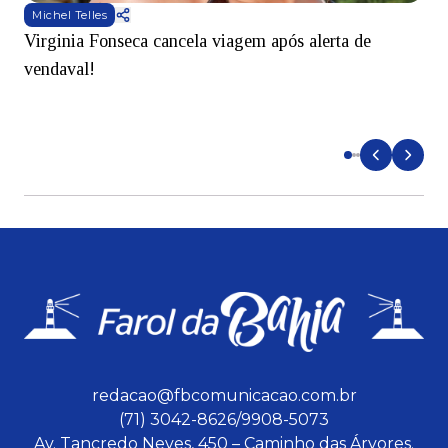
Michel Telles
Virginia Fonseca cancela viagem após alerta de
C
vendaval!
t
redacao@fbcomunicacao.com.br
(71) 3042-8626/9908-5073
Av. Tancredo Neves, 450 – Caminho das Árvores.