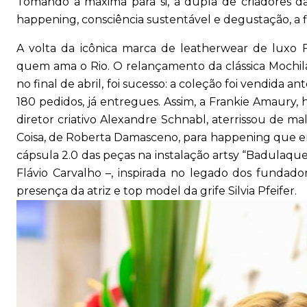
Tomando a máxima para si, a dupla de criadores d
happening, consciência sustentável e degustação, a f
A volta da icônica marca de leatherwear de luxo
quem ama o Rio. O relançamento da clássica Mochila
no final de abril, foi sucesso: a coleção foi vendida
180 pedidos, já entregues. Assim, a Frankie Amaury, 
diretor criativo Alexandre Schnabl, aterrissou de mal
Coisa, de Roberta Damasceno, para happening que 
cápsula 2.0 das peças na instalação artsy “Badulaque
Flávio Carvalho –, inspirada no legado dos funda
presença da atriz e top model da grif