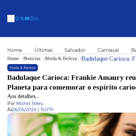
Home
Últimas
Salvador
Carnaval
B
Home
/
Notícias
/
Moda & Beleza
/
Moda & Beleza
Badulaque Carioca: Frankie Amaury reune
Planeta para comemorar o espírito cario
Aos detalhes...
Por
Michel Telles
Às
26/06/2024 | 15:07h