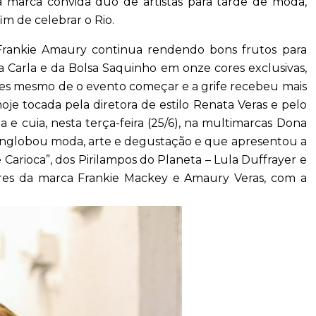
a marca convida duo de artistas para tarde de moda,
im de celebrar o Rio.
Michel Telles
Apresentador da Globo é submetido a cirurgia para
 Frankie Amaury continua rendendo bons frutos para
retirar tumor no peito!
 Carla e da Bolsa Saquinho em onze cores exclusivas,
 antes mesmo de o evento começar e a grife recebeu mais
hoje tocada pela diretora de estilo Renata Veras e pelo
a e cuia, nesta terça-feira (25/6), na multimarcas Dona
englobou moda, arte e degustação e que apresentou a
 Carioca”, dos Pirilampos do Planeta – Lula Duffrayer e
dores da marca Frankie Mackey e Amaury Veras, com a
e Silvia Pfeifer.