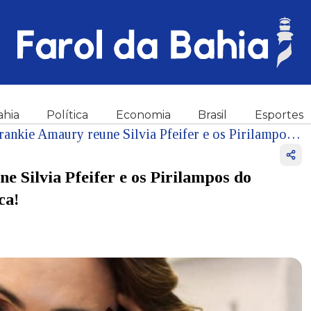
ahia
Política
Economia
Brasil
Esportes
Badulaque Carioca: Frankie Amaury reune Silvia Pfeifer e os Pirilampos do Planeta para comemorar o espírito carioca!
 Silvia Pfeifer e os Pirilampos do
ca!