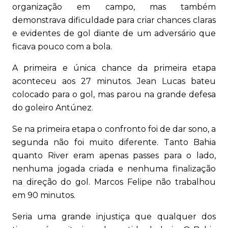
organização em campo, mas também
demonstrava dificuldade para criar chances claras
e evidentes de gol diante de um adversário que
ficava pouco com a bola.
A primeira e única chance da primeira etapa
aconteceu aos 27 minutos. Jean Lucas bateu
colocado para o gol, mas parou na grande defesa
do goleiro Antúnez.
Se na primeira etapa o confronto foi de dar sono, a
segunda não foi muito diferente. Tanto Bahia
quanto River eram apenas passes para o lado,
nenhuma jogada criada e nenhuma finalização
na direção do gol. Marcos Felipe não trabalhou
em 90 minutos.
Seria uma grande injustiça que qualquer dos