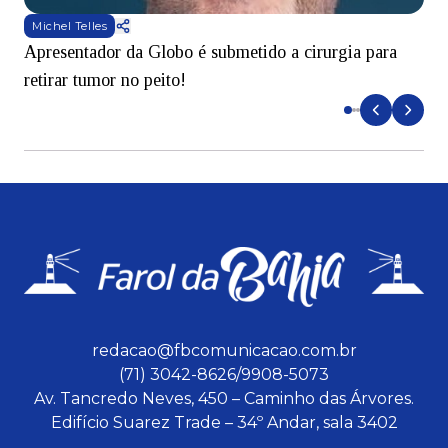
Michel Telles
Apresentador da Globo é submetido a cirurgia para
D
retirar tumor no peito!
redacao@fbcomunicacao.com.br
(71) 3042-8626/9908-5073
Av. Tancredo Neves, 450 – Caminho das Árvores.
Edifício Suarez Trade – 34º Andar, sala 3402