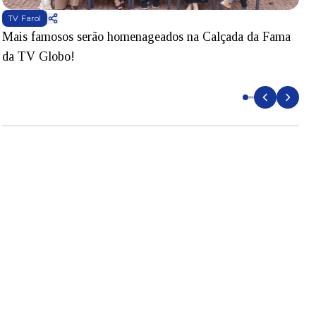
TV Farol
Mais famosos serão homenageados na Calçada da Fama
S
da TV Globo!
p
d