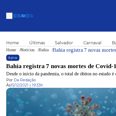
Home
Últimas
Salvador
Carnaval
B
Bahia registra 7 novas morte
Home
/
Notícias
/
Bahia
/
Bahia
Bahia registra 7 novas mortes de Covid-1
Desde o início da pandemia, o total de óbitos no estado é
Por
Da Redação
Às
15/12/2021 | 19:33h