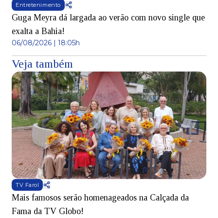
Entretenimento
Guga Meyra dá largada ao verão com novo single que
exalta a Bahia!
06/08/2026 | 18:05h
Veja também
TV Farol
Mais famosos serão homenageados na Calçada da
S
Fama da TV Globo!
p