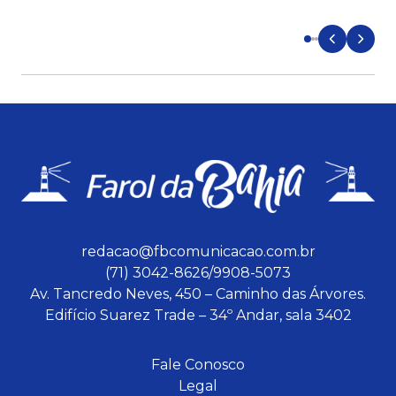
d
redacao@fbcomunicacao.com.br
(71) 3042-8626/9908-5073
Av. Tancredo Neves, 450 – Caminho das Árvores.
Edifício Suarez Trade – 34º Andar, sala 3402
Fale Conosco
Legal