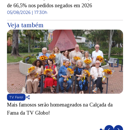
de 66,5% nos pedidos negados em 2026
05/08/2026 | 17:30h
Veja também
TV Farol
Mais famosos serão homenageados na Calçada da
S
Fama da TV Globo!
p
d