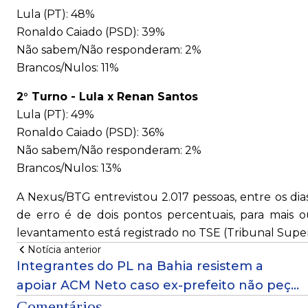
Lula (PT): 48%
Ronaldo Caiado (PSD): 39%
Não sabem/Não responderam: 2%
Brancos/Nulos: 11%
2° Turno - Lula x Renan Santos
Lula (PT): 49%
Ronaldo Caiado (PSD): 36%
Não sabem/Não responderam: 2%
Brancos/Nulos: 13%
A Nexus/BTG entrevistou 2.017 pessoas, entre os di
de erro é de dois pontos percentuais, para mais 
levantamento está registrado no TSE (Tribunal Super
Notícia anterior
Integrantes do PL na Bahia resistem a
apoiar ACM Neto caso ex-prefeito não peça
voto em Flávio ao Planalto
Comentários