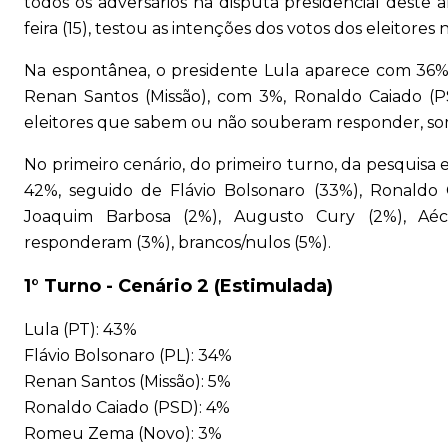
todos os adversários na disputa presidencial deste
feira (15), testou as intenções dos votos dos eleitor
Na espontânea, o presidente Lula aparece com 36%,
Renan Santos (Missão), com 3%, Ronaldo Caiado (
eleitores que sabem ou não souberam responder, som
No primeiro cenário, do primeiro turno, da pesquis
42%, seguido de Flávio Bolsonaro (33%), Ronaldo
Joaquim Barbosa (2%), Augusto Cury (2%), Aéc
responderam (3%), brancos/nulos (5%).
1° Turno - Cenário 2 (Estimulada)
Lula (PT): 43%
Flávio Bolsonaro (PL): 34%
Renan Santos (Missão): 5%
Ronaldo Caiado (PSD): 4%
Romeu Zema (Novo): 3%