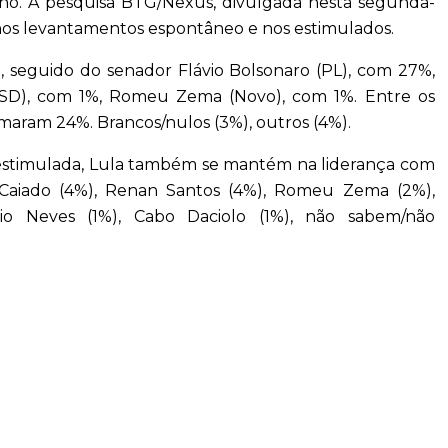
 ano. A pesquisa BTG/Nexus, divulgada nesta segunda-
es nos levantamentos espontâneo e nos estimulados.
 seguido do senador Flávio Bolsonaro (PL), com 27%,
PSD), com 1%, Romeu Zema (Novo), com 1%. Entre os
aram 24%. Brancos/nulos (3%), outros (4%).
a estimulada, Lula também se mantém na liderança com
 Caiado (4%), Renan Santos (4%), Romeu Zema (2%),
io Neves (1%), Cabo Daciolo (1%), não sabem/não