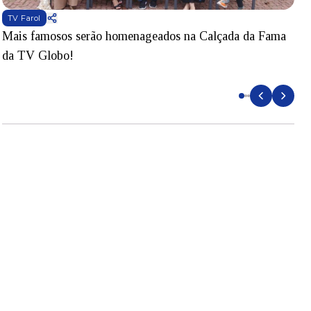
TV Farol
Mais famosos serão homenageados na Calçada da Fama
S
da TV Globo!
p
d