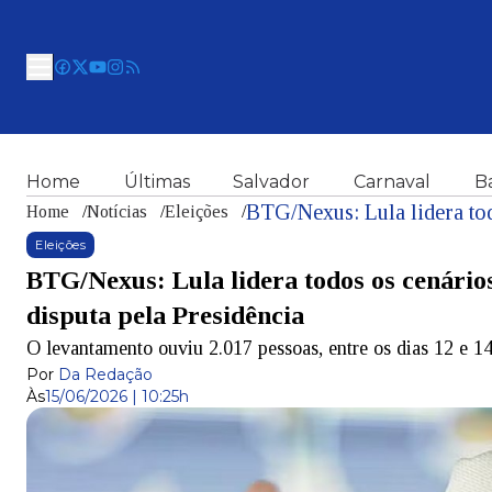
Home
Últimas
Salvador
Carnaval
B
Home
/
Notícias
/
Eleições
/
Eleições
BTG/Nexus: Lula lidera todos os cenários
disputa pela Presidência
O levantamento ouviu 2.017 pessoas, entre os dias 12 e 1
Por
Da Redação
Às
15/06/2026 | 10:25h