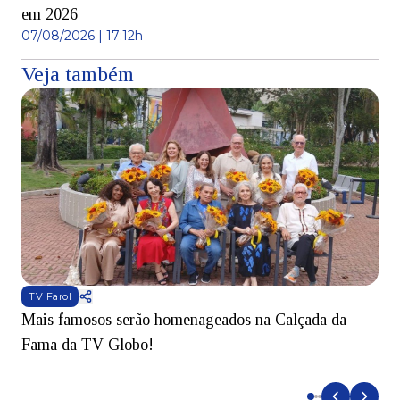
em 2026
07/08/2026 | 17:12h
Veja também
TV Farol
Mais famosos serão homenageados na Calçada da
S
Fama da TV Globo!
p
d