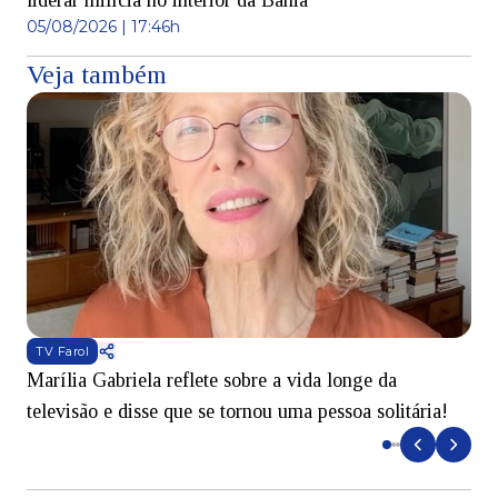
liderar milícia no interior da Bahia
05/08/2026 | 17:46h
Veja também
TV Farol
Marília Gabriela reflete sobre a vida longe da
B
televisão e disse que se tornou uma pessoa solitária!
L