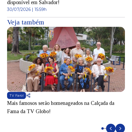
disponível em Salvador!
30/07/2026 | 15:59h
Veja também
TV Farol
Mais famosos serão homenageados na Calçada da
S
Fama da TV Globo!
p
d