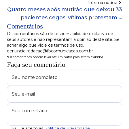
Próxima notícia
Quatro meses após mutirão que deixou 33
pacientes cegos, vítimas protestam e
cobram respostas: 'Porque a justiça negou
Comentários
a prisão desses criminosos?'
Os comentários são de responsabilidade exclusiva de
seus autores e não representam a opinião deste site. Se
achar algo que viole os termos de uso,
denuncie:redacao@fbcomunicacao.com.br
*Os comentários podem levar até 1 minutos para serem exibidos
Faça seu comentário
Eu li e aceito as
Política de Privacidade
.