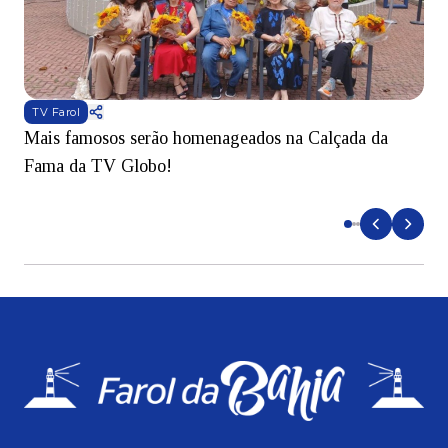
TV Farol
Mais famosos serão homenageados na Calçada da
S
Fama da TV Globo!
p
d