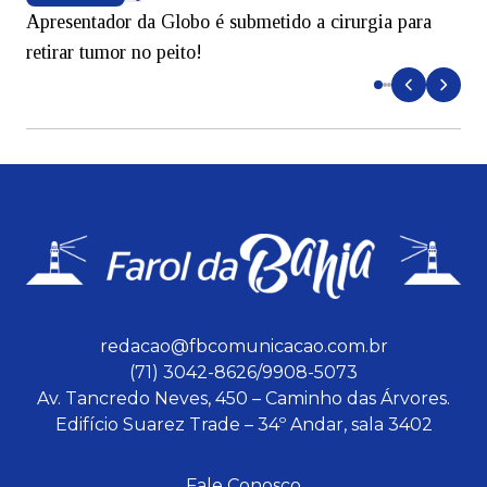
Apresentador da Globo é submetido a cirurgia para
D
retirar tumor no peito!
redacao@fbcomunicacao.com.br
(71) 3042-8626/9908-5073
Av. Tancredo Neves, 450 – Caminho das Árvores.
Edifício Suarez Trade – 34º Andar, sala 3402
Fale Conosco