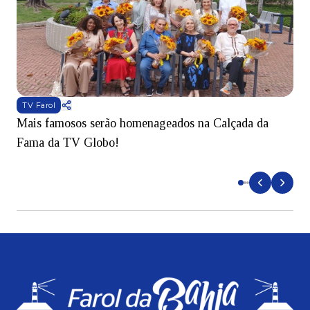
TV Farol
Mais famosos serão homenageados na Calçada da
S
Fama da TV Globo!
p
d