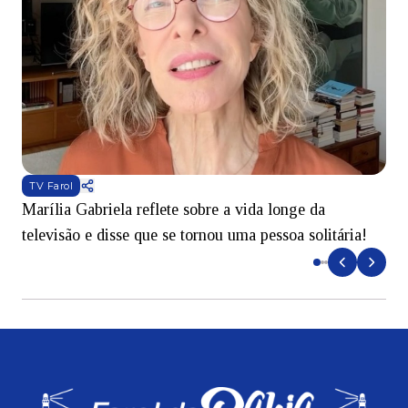
TV Farol
Marília Gabriela reflete sobre a vida longe da
B
televisão e disse que se tornou uma pessoa solitária!
L