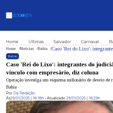
Home
Últimas
Salvador
Carnaval
B
Home
/
Notícias
/
Bahia
/
Bahia
Caso 'Rei do Lixo': integrantes do judic
vínculo com empresário, diz coluna
Operação investiga um esquema milionário de desvio de re
Bahia
Por
Da Redação
Às
29/01/2025 | 18:18h
•
Atualizado
29/01/2025 | 18:29h