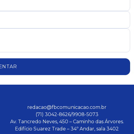
ENTAR
redacao@fbcomunicacao.com.br
(71) 3042-8626/9908-5073
Av. Tancredo Neves, 450 – Caminho das Árvores.
Edifício Suarez Trade – 34º Andar, sala 3402