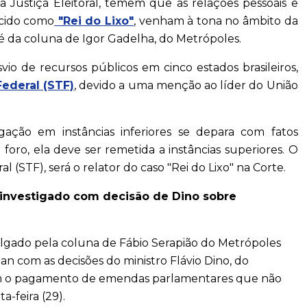
a Justiça Eleitoral, temem que as relações pessoais e
ecido como
"Rei do Lixo"
, venham à tona no âmbito da
 é da coluna de Igor Gadelha, do Metrópoles.
io de recursos públicos em cinco estados brasileiros,
ederal (STF)
, devido a uma menção ao líder do União
gação em instâncias inferiores se depara com fatos
oro, ela deve ser remetida a instâncias superiores. O
(STF), será o relator do caso "Rei do Lixo" na Corte.
 investigado com decisão de Dino sobre
ulgado pela coluna de Fábio Serapião do Metrópoles
n com as decisões do ministro Flávio Dino, do
am o pagamento de emendas parlamentares que não
a-feira (29).