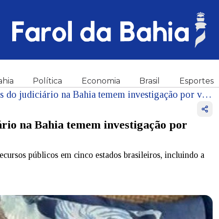
ahia
Política
Economia
Brasil
Esportes
Caso 'Rei do Lixo': integrantes do judiciário na Bahia temem investigação por vínculo com empresário, diz coluna
iário na Bahia temem investigação por
cursos públicos em cinco estados brasileiros, incluindo a