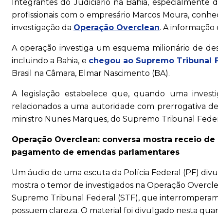
Integrantes do Judiciário na Bahia, especialmente d
profissionais com o empresário Marcos Moura, conh
investigação da
Operação Overclean
. A informação
A operação investiga um esquema milionário de desv
incluindo a Bahia, e
chegou ao Supremo Tribunal F
Brasil na Câmara, Elmar Nascimento (BA).
A legislação estabelece que, quando uma investi
relacionados a uma autoridade com prerrogativa de f
ministro Nunes Marques, do Supremo Tribunal Federal 
Operação Overclean: conversa mostra receio de
pagamento de emendas parlamentares
Um áudio de uma escuta da Polícia Federal (PF) div
mostra o temor de investigados na Operação Overclea
Supremo Tribunal Federal (STF), que interromper
possuem clareza. O material foi divulgado nesta quart