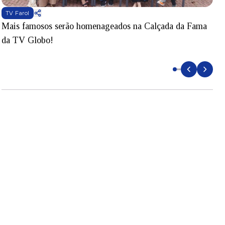
TV Farol
Mais famosos serão homenageados na Calçada da Fama
S
da TV Globo!
p
d