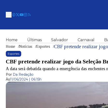
Home
Últimas
Salvador
Carnaval
B
CBF pretende realizar jogo
Home
/
Notícias
/
Esportes
/
Esportes
CBF pretende realizar jogo da Seleção B
A data será debatida quando a emergência das enchentes 
Por
Da Redação
Às
11/06/2024 | 06:15h