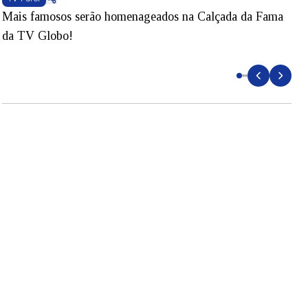
Mais famosos serão homenageados na Calçada da Fama
S
da TV Globo!
p
d