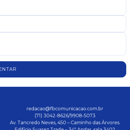
ENTAR
redacao@fbcomunicacao.com.br
(71) 3042-8626/9908-5073
Av. Tancredo Neves, 450 – Caminho das Árvores.
Edifício Suarez Trade – 34º Andar, sala 3402