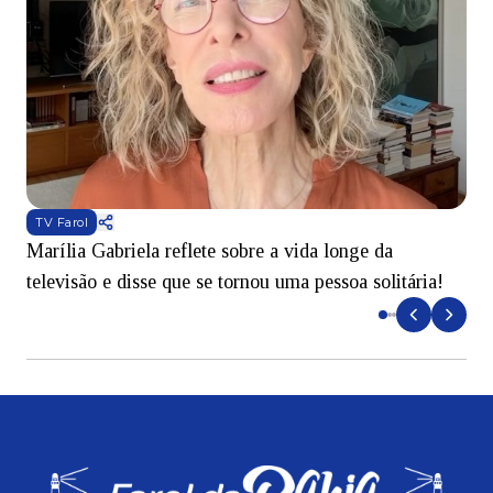
TV Farol
Marília Gabriela reflete sobre a vida longe da
B
televisão e disse que se tornou uma pessoa solitária!
L