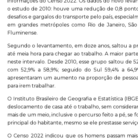
informações do Censo 2022. Os dados do novo lev
o estudo de 2010: houve uma redução de 0,8 ponto 
desafios e gargalos do transporte pelo país, especi
em grandes metrópoles como Rio de Janeiro, São
Fluminense.
Segundo o levantamento, em doze anos, saltou a p
até meia hora para chegar ao trabalho. A maior par
neste intervalo. Desde 2010, esse grupo saltou de 52
com 52,9% a 58,9%; seguido do Sul 59,4% a 64,
apresentaram um aumento na proporção de pessoas 
para irem trabalhar.
O Instituto Brasileiro de Geografia e Estatística (I
deslocamento de casa até o trabalho, sem considera
mais de um meio, inclusive o percurso feito a pé, se
principal do habitante, mesmo se ele prestasse servi
O Censo 2022 indicou que os homens passam mais