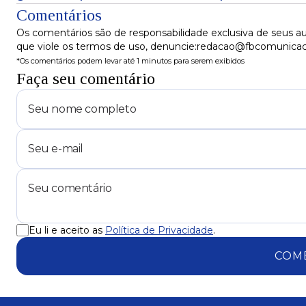
no trabalho, diz Censo
Comentários
Os comentários são de responsabilidade exclusiva de seus au
que viole os termos de uso, denuncie:redacao@fbcomunica
*Os comentários podem levar até 1 minutos para serem exibidos
Faça seu comentário
Eu li e aceito as
Política de Privacidade
.
COM