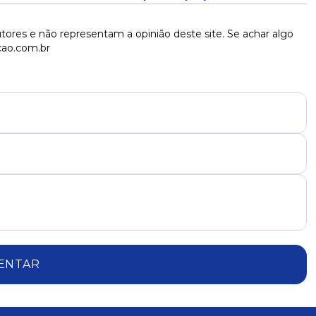
Lula na diretoria, diz CGU
tores e não representam a opinião deste site. Se achar algo
cao.com.br
ENTAR