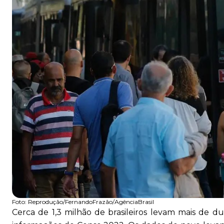
Foto:
Reprodução/FernandoFrazão/AgênciaBrasil
Cerca de 1,3 milhão de brasileiros levam mais de du