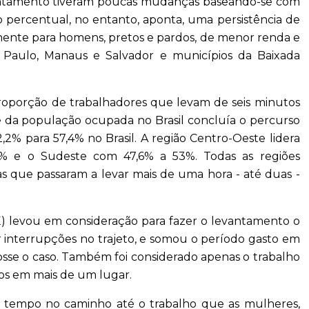
antamento tiveram poucas mudanças baseando-se com
percentual, no entanto, aponta, uma persistência de
almente para homens, pretos e pardos, de menor renda e
 Paulo, Manaus e Salvador e municípios da Baixada
roporção de trabalhadores que levam de seis minutos
te da população ocupada no Brasil concluía o percurso
,2% para 57,4% no Brasil. A região Centro-Oeste lidera
9% e o Sudeste com 47,6% a 53%. Todas as regiões
que passaram a levar mais de uma hora - até duas -
BGE) levou em consideração para fazer o levantamento o
r interrupções no trajeto, e somou o período gasto em
 fosse o caso. Também foi considerado apenas o trabalho
ços em mais de um lugar.
 tempo no caminho até o trabalho que as mulheres,