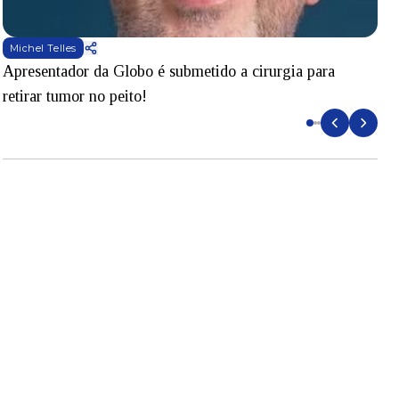
Michel Telles
Apresentador da Globo é submetido a cirurgia para
D
retirar tumor no peito!
l