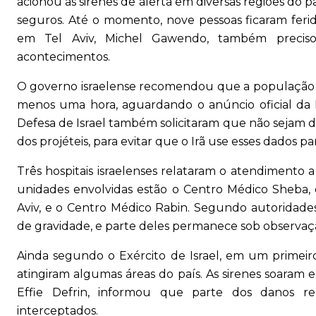
acionou as sirenes de alerta em diversas regiões do p
seguros. Até o momento, nove pessoas ficaram fer
em Tel Aviv, Michel Gawendo, também preciso
acontecimentos.
O governo israelense recomendou que a população 
menos uma hora, aguardando o anúncio oficial da D
Defesa de Israel também solicitaram que não sejam d
dos projéteis, para evitar que o Irã use esses dados p
Três hospitais israelenses relataram o atendimento 
unidades envolvidas estão o Centro Médico Sheba,
Aviv, e o Centro Médico Rabin. Segundo autoridade
de gravidade, e parte deles permanece sob observaç
Ainda segundo o Exército de Israel, em um primei
atingiram algumas áreas do país. As sirenes soaram e
Effie Defrin, informou que parte dos danos reg
interceptados.