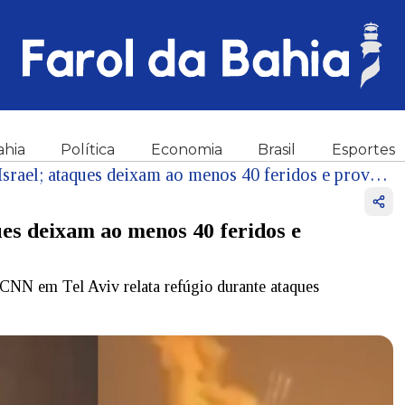
ahia
Política
Economia
Brasil
Esportes
Irã lança 300 mísseis contra Israel; ataques deixam ao menos 40 feridos e provocam alerta máximo
ques deixam ao menos 40 feridos e
 CNN em Tel Aviv relata refúgio durante ataques