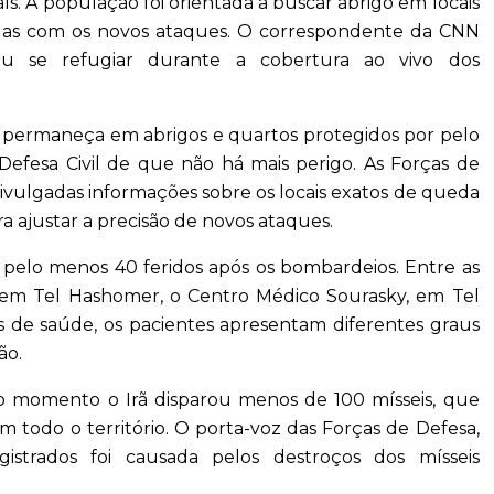
aís. A população foi orientada a buscar abrigo em locais
idas com os novos ataques. O correspondente da CNN
u se refugiar durante a cobertura ao vivo dos
permaneça em abrigos e quartos protegidos por pelo
efesa Civil de que não há mais perigo. As Forças de
ivulgadas informações sobre os locais exatos de queda
ara ajustar a precisão de novos ataques.
a pelo menos 40 feridos após os bombardeios. Entre as
 em Tel Hashomer, o Centro Médico Sourasky, em Tel
s de saúde, os pacientes apresentam diferentes graus
ão.
ro momento o Irã disparou menos de 100 mísseis, que
m todo o território. O porta-voz das Forças de Defesa,
istrados foi causada pelos destroços dos mísseis