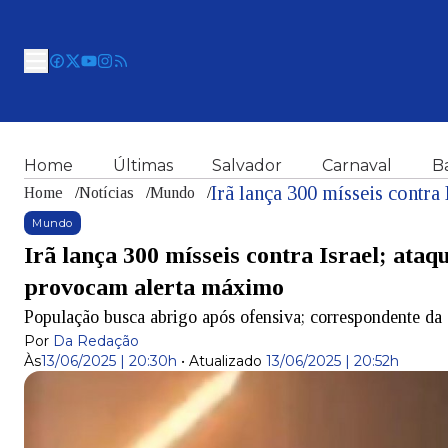
Home
Últimas
Salvador
Carnaval
B
Home
/
Notícias
/
Mundo
/
Mundo
Irã lança 300 mísseis contra Israel; ata
provocam alerta máximo
População busca abrigo após ofensiva; correspondente da
Por
Da Redação
Às
13/06/2025 | 20:30h
•
Atualizado
13/06/2025 | 20:52h