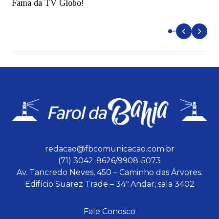
Fama da TV Globo!
p
d
redacao@fbcomunicacao.com.br
(71) 3042-8626/9908-5073
Av. Tancredo Neves, 450 – Caminho das Árvores.
Edifício Suarez Trade – 34º Andar, sala 3402
Fale Conosco