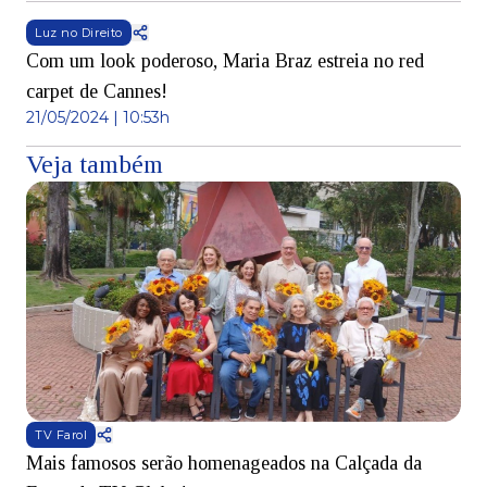
Luz no Direito
Com um look poderoso, Maria Braz estreia no red
carpet de Cannes!
21/05/2024 | 10:53h
Veja também
TV Farol
Mais famosos serão homenageados na Calçada da
S