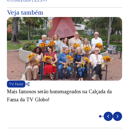
07/08/2026 | 23:57h
Veja também
TV Farol
Mais famosos serão homenageados na Calçada da
S
Fama da TV Globo!
p
d