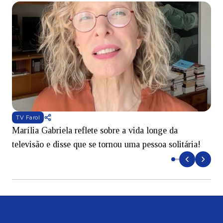
TV Farol
Marília Gabriela reflete sobre a vida longe da
B
televisão e disse que se tornou uma pessoa solitária!
L