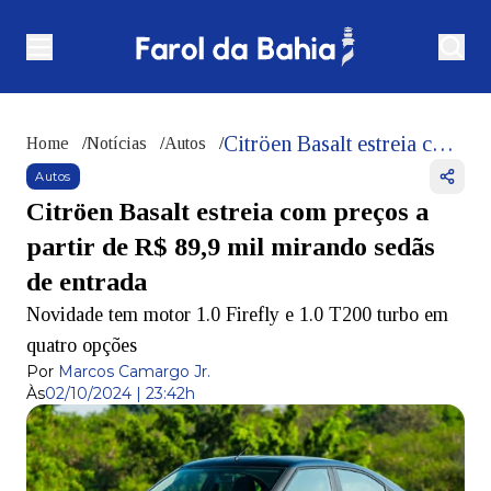
Citröen Basalt estreia com preços a partir de R$ 89,9 mil mirando sedãs de entrada
Home
/
Notícias
/
Autos
/
Autos
Citröen Basalt estreia com preços a
partir de R$ 89,9 mil mirando sedãs
de entrada
Novidade tem motor 1.0 Firefly e 1.0 T200 turbo em
quatro opções
Por
Marcos Camargo Jr.
Às
02/10/2024 | 23:42h