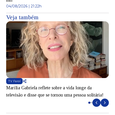
mil
04/08/2026 | 21:22h
Veja também
TV Farol
Marília Gabriela reflete sobre a vida longe da
B
televisão e disse que se tornou uma pessoa solitária!
L