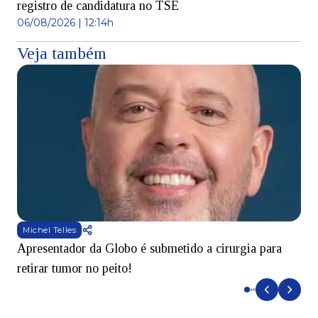
registro de candidatura no TSE
06/08/2026 | 12:14h
Veja também
Michel Telles
Apresentador da Globo é submetido a cirurgia para
D
retirar tumor no peito!