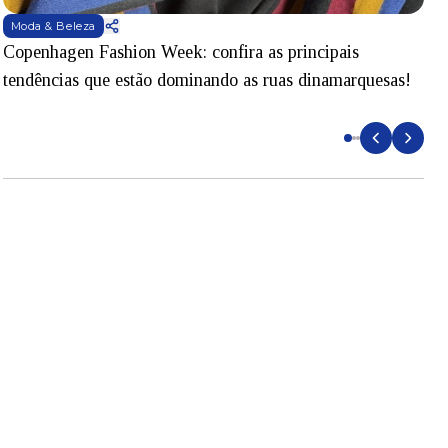
Moda & Beleza
Copenhagen Fashion Week: confira as principais
B
tendências que estão dominando as ruas dinamarquesas!
p