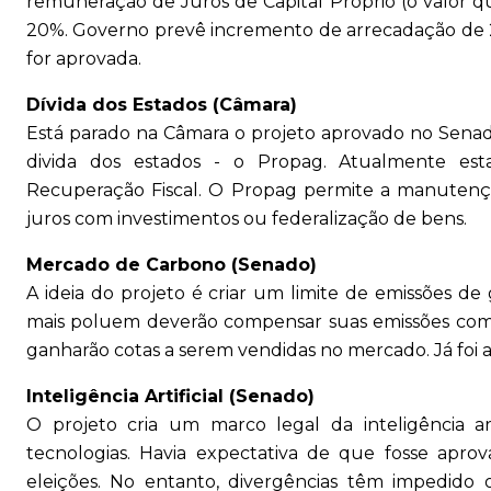
remuneração de Juros de Capital Próprio (o valor q
20%. Governo prevê incremento de arrecadação de 21
for aprovada.
Dívida dos Estados (Câmara)
Está parado na Câmara o projeto aprovado no Sena
divida dos estados - o Propag. Atualmente es
Recuperação Fiscal. O Propag permite a manutenç
juros com investimentos ou federalização de bens.
Mercado de Carbono (Senado)
A ideia do projeto é criar um limite de emissões de
mais poluem deverão compensar suas emissões com a
ganharão cotas a serem vendidas no mercado. Já foi
Inteligência Artificial (Senado)
O projeto cria um marco legal da inteligência ar
tecnologias. Havia expectativa de que fosse apro
eleições. No entanto, divergências têm impedido 