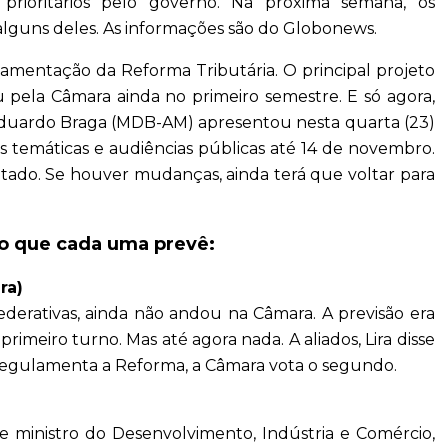
 prioritários pelo governo. Na próxima semana, os
lguns deles. As informações são do Globonews.
lamentação da Reforma Tributária. O principal projeto
u pela Câmara ainda no primeiro semestre. E só agora,
, Eduardo Braga (MDB-AM) apresentou nesta quarta (23)
es temáticas e audiências públicas até 14 de novembro.
votado. Se houver mudanças, ainda terá que voltar para
e o que cada uma prevê:
ra)
ederativas, ainda não andou na Câmara. A previsão era
imeiro turno. Mas até agora nada. A aliados, Lira disse
regulamenta a Reforma, a Câmara vota o segundo.
e e ministro do Desenvolvimento, Indústria e Comércio,