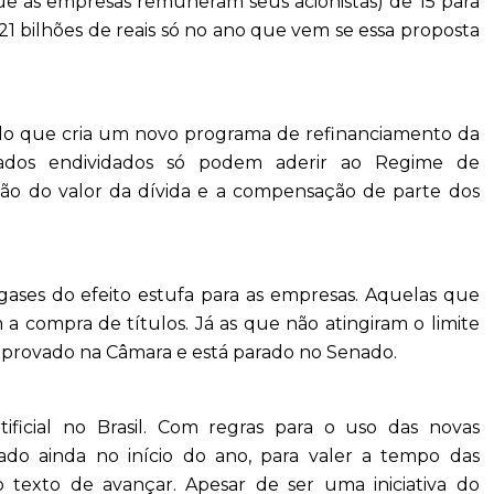
ue as empresas remuneram seus acionistas) de 15 para
 bilhões de reais só no ano que vem se essa proposta
do que cria um novo programa de refinanciamento da
tados endividados só podem aderir ao Regime de
ão do valor da dívida e a compensação de parte dos
 gases do efeito estufa para as empresas. Aquelas que
 compra de títulos. Já as que não atingiram o limite
 aprovado na Câmara e está parado no Senado.
tificial no Brasil. Com regras para o uso das novas
vado ainda no início do ano, para valer a tempo das
o texto de avançar. Apesar de ser uma iniciativa do