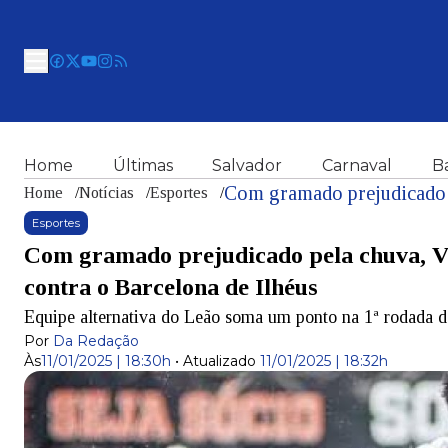
Home
Últimas
Salvador
Carnaval
B
Home
/
Notícias
/
Esportes
/
Esportes
Com gramado prejudicado pela chuva, Vi
contra o Barcelona de Ilhéus
Equipe alternativa do Leão soma um ponto na 1ª rodada
Por
Da Redação
Às
11/01/2025 | 18:30h
•
Atualizado
11/01/2025 | 18:32h