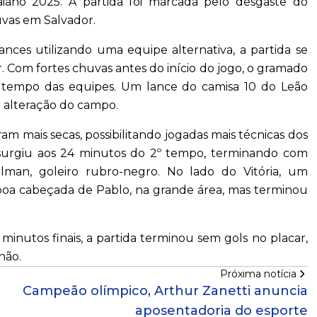
iano 2025. A partida foi marcada pelo desgaste do
uvas em Salvador.
ces utilizando uma equipe alternativa, a partida se
r. Com fortes chuvas antes do início do jogo, o gramado
o tempo das equipes. Um lance do camisa 10 do Leão
a alteração do campo.
m mais secas, possibilitando jogadas mais técnicas dos
 surgiu aos 24 minutos do 2º tempo, terminando com
man, goleiro rubro-negro. No lado do Vitória, um
oa cabeçada de Pablo, na grande área, mas terminou
inutos finais, a partida terminou sem gols no placar,
não.
Próxima notícia
Campeão olímpico, Arthur Zanetti anuncia
aposentadoria do esporte