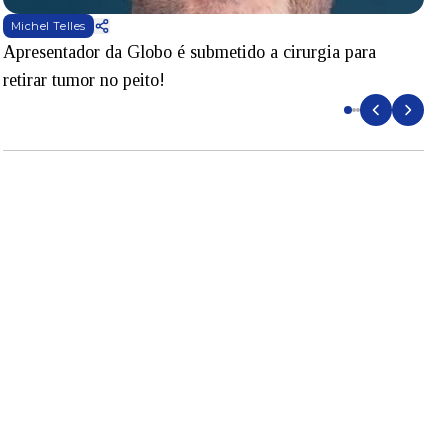
Michel Telles
Apresentador da Globo é submetido a cirurgia para
D
retirar tumor no peito!
l