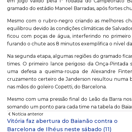
em jogo válido pela 1ª rodada do Campeonato Ba
gramado do estádio Manoel Barradas, após fortes ch
Mesmo com o rubro-negro criando as melhores chan
equilibrou devido às condições climáticas de Salvado
ficou com poças de água, interferindo no primeir
furando o chute aos 8 minutos exemplifica o nível d
Na segunda etapa, algumas regiões do gramado ficara
times. O primeiro lance perigoso da Onça-Pintada
uma defesa a queima-roupa de Alexandre Finterl
cruzamento certeiro de Janderson resultou numa b
nas mãos do goleiro Copetti, do Barcelona.
Mesmo com uma pressão final do Leão da Barra nos m
somando um ponto para cada time na tabela do Baia
Notícia anterior
Vitória faz abertura do Baianão contra o
Barcelona de Ilhéus neste sábado (11)