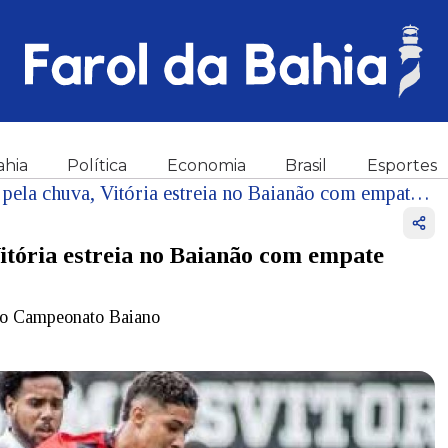
ahia
Política
Economia
Brasil
Esportes
Com gramado prejudicado pela chuva, Vitória estreia no Baianão com empate contra o Barcelona de Ilhéus
tória estreia no Baianão com empate
 do Campeonato Baiano