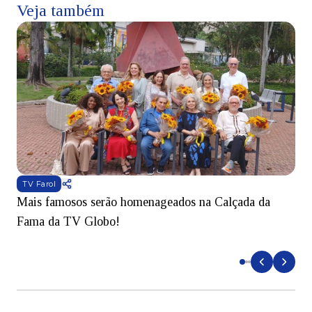
Veja também
TV Farol
Mais famosos serão homenageados na Calçada da
S
Fama da TV Globo!
p
d