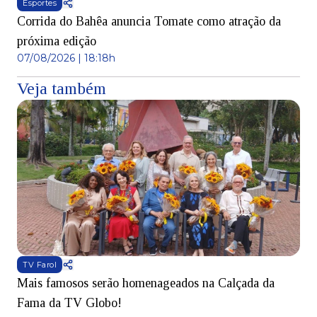
Esportes
Corrida do Bahêa anuncia Tomate como atração da
próxima edição
07/08/2026 | 18:18h
Veja também
TV Farol
Mais famosos serão homenageados na Calçada da
S
Fama da TV Globo!
p