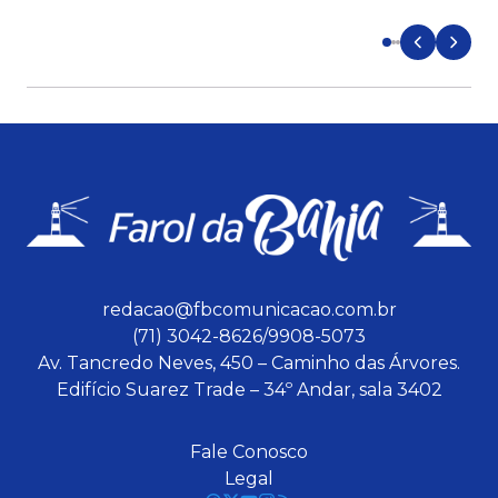
d
redacao@fbcomunicacao.com.br
(71) 3042-8626/9908-5073
Av. Tancredo Neves, 450 – Caminho das Árvores.
Edifício Suarez Trade – 34º Andar, sala 3402
Fale Conosco
Legal