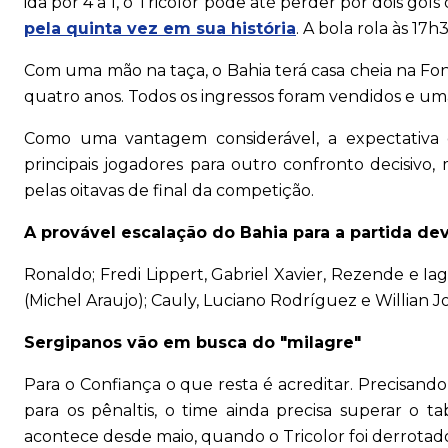
ida por 4 a 1, o Tricolor pode até perder por dois go
pela quinta vez em sua história
. A bola rola às 17h
Com uma mão na taça, o Bahia terá casa cheia na Fon
quatro anos. Todos os ingressos foram vendidos e um
Como uma vantagem considerável, a expectativa 
principais jogadores para outro confronto decisivo,
pelas oitavas de final da competição.
A provável escalação do Bahia para a partida dev
Ronaldo; Fredi Lippert, Gabriel Xavier, Rezende e Ia
(Michel Araujo); Cauly, Luciano Rodríguez e Willian Jo
Sergipanos vão em busca do "milagre"
Para o Confiança o que resta é acreditar. Precisando
para os pênaltis, o time ainda precisa superar o
acontece desde maio, quando o Tricolor foi derrotado