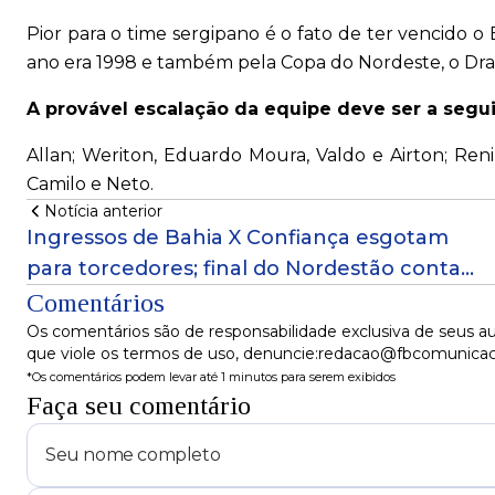
Pior para o time sergipano é o fato de ter vencido
ano era 1998 e também pela Copa do Nordeste, o Drag
A provável escalação da equipe deve ser a segui
Allan; Weriton, Eduardo Moura, Valdo e Airton; Reni
Camilo e Neto.
Notícia anterior
Ingressos de Bahia X Confiança esgotam
para torcedores; final do Nordestão conta
com público total na Arena Fonte Nova
Comentários
Os comentários são de responsabilidade exclusiva de seus au
que viole os termos de uso, denuncie:redacao@fbcomunica
*Os comentários podem levar até 1 minutos para serem exibidos
Faça seu comentário