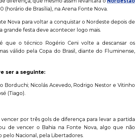
ls de diferença, que mesmo assim levantará o
Nordestão
30 (horário de Brasília), na Arena Fonte Nova.
Moda & Beleza
Copenhagen Fashion Week: confira as principais
te Nova para voltar a conquistar o Nordeste depois de
tendências que estão dominando as ruas dinamarquesas!
a grande festa deve acontecer logo mais.
é que o técnico Rogério Ceni volte a descansar os
 mas válido pela Copa do Brasil, diante do Fluminense,
e ser a seguinte:
go Borduchi; Nicolás Acevedo, Rodrigo Nestor e Vitinho
sé (Tiago).
 vencer por três gols de diferença para levar a partida
 tabu de vencer o Bahia na Fonte Nova, algo que não
 pelo Nacional, pela Libertadores.