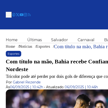
Home
Últimas
Salvador
Carnaval
B
Home
/
Notícias
/
Esportes
/
Esportes
Com título na mão, Bahia recebe Confia
Nordeste
Tricolor pode até perder por dois gols de diferença que co
Por
Gabriel Rezende
Às
06/09/2025 | 10:42h
•
Atualizado
06/09/2025 | 10:46h