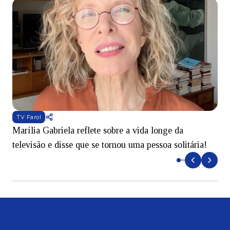
TV Farol
Marília Gabriela reflete sobre a vida longe da
B
televisão e disse que se tornou uma pessoa solitária!
L