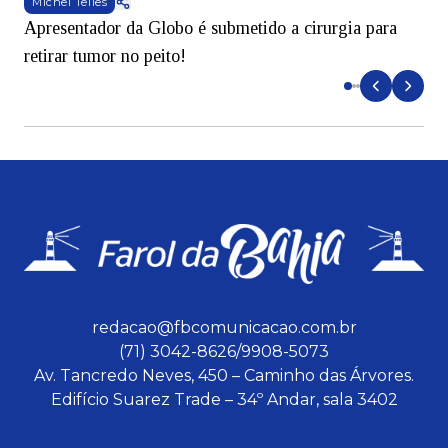
Michel Telles
Apresentador da Globo é submetido a cirurgia para
D
retirar tumor no peito!
redacao@fbcomunicacao.com.br
(71) 3042-8626/9908-5073
Av. Tancredo Neves, 450 – Caminho das Árvores.
Edifício Suarez Trade – 34º Andar, sala 3402