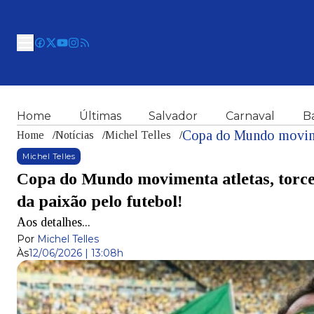
Home
Últimas
Salvador
Carnaval
B
Home
/
Notícias
/
Michel Telles
/
Michel Telles
Copa do Mundo movimenta atletas, torced
da paixão pelo futebol!
Aos detalhes...
Por
Michel Telles
Às
12/06/2026 | 13:08h