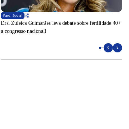
Farol Social
Dra. Zuleica Guimarães leva debate sobre fertilidade 40+
T
a congresso nacional!
S
e