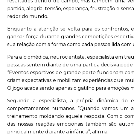
resultados dentro de campo, mas também uma verd
partida, alegria, tensão, esperança, frustração e s
redor do mundo.
Enquanto a atenção se volta para os confrontos,
ganhar força durante grandes competições esportiva
sua relação com a forma como cada pessoa lida com d
Para a biomédica, neurocientista, especialista em tr
pessoas sentem diante de uma partida decisiva pode 
“Eventos esportivos de grande porte funcionam com
criam expectativas e mobilizam experiências que mui
O jogo acaba sendo apenas o gatilho para emoções ma
Segundo a especialista, a própria dinâmica d
comportamentos humanos. “Quando vemos um atl
treinamento moldando aquela resposta. Com o co
das nossas reações emocionais também são automát
principalmente durante a infância”, afirma.