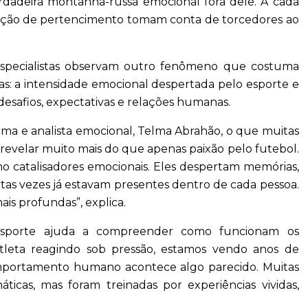
adeira montanha-russa emocional fora dele. A cada
ensação de pertencimento tomam conta de torcedores ao
 especialistas observam outro fenômeno que costuma
s: a intensidade emocional despertada pelo esporte e
esafios, expectativas e relações humanas.
auma e analista emocional, Telma Abrahão, o que muitas
revelar muito mais do que apenas paixão pelo futebol.
o catalisadores emocionais. Eles despertam memórias,
tas vezes já estavam presentes dentro de cada pessoa.
is profundas”, explica.
o esporte ajuda a compreender como funcionam os
eta reagindo sob pressão, estamos vendo anos de
mportamento humano acontece algo parecido. Muitas
icas, mas foram treinadas por experiências vividas,