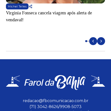
Michel Telles
Virginia Fonseca cancela viagem após alerta de
C
vendaval!
t
redacao@fbcomunicacao.com.br
(71) 3042-8626/9908-5073