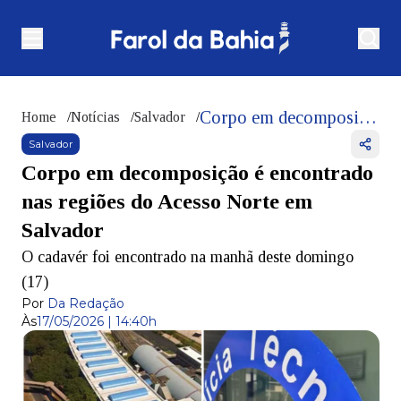
Corpo em decomposição é encontrado nas regiões do Acesso Norte em Salvador
Home
/
Notícias
/
Salvador
/
Salvador
Corpo em decomposição é encontrado
nas regiões do Acesso Norte em
Salvador
O cadavér foi encontrado na manhã deste domingo
(17)
Por
Da Redação
Às
17/05/2026 | 14:40h