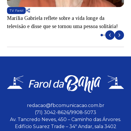
TV Farol
Marília Gabriela reflete sobre a vida longe da
B
televisão e disse que se tornou uma pessoa solitária!
L
redacao@fbcomunicacao.com.br
(71) 3042-8626/9908-5073
Av. Tancredo Neves, 450 – Caminho das Árvores.
Edifício Suarez Trade – 34º Andar, sala 3402