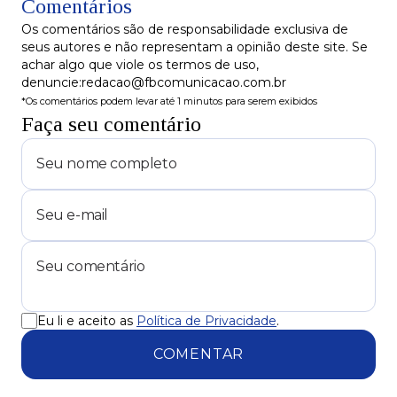
Comentários
empréstimo bilionário aprovado na ALBA
Os comentários são de responsabilidade exclusiva de
seus autores e não representam a opinião deste site. Se
achar algo que viole os termos de uso,
denuncie:redacao@fbcomunicacao.com.br
*Os comentários podem levar até 1 minutos para serem exibidos
Faça seu comentário
Eu li e aceito as
Política de Privacidade
.
COMENTAR