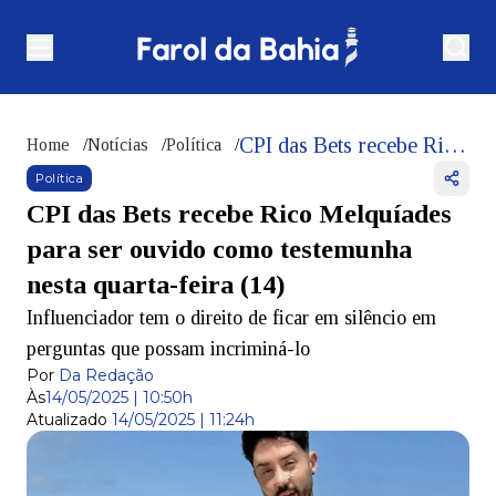
CPI das Bets recebe Rico Melquíades para ser ouvido como testemunha nesta quarta-feira (14)
Home
/
Notícias
/
Política
/
Política
CPI das Bets recebe Rico Melquíades
para ser ouvido como testemunha
nesta quarta-feira (14)
Influenciador tem o direito de ficar em silêncio em
perguntas que possam incriminá-lo
Por
Da Redação
Às
14/05/2025 | 10:50h
Atualizado
14/05/2025 | 11:24h