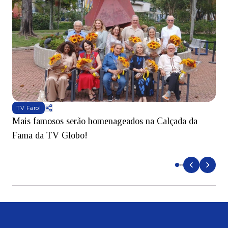
TV Farol
Mais famosos serão homenageados na Calçada da
S
Fama da TV Globo!
p
d